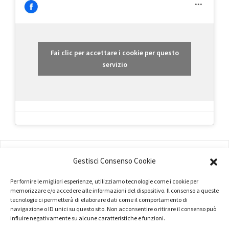
Fai clic per accettare i cookie per questo
servizio
AMMINISTRAZIONE
Gestisci Consenso Cookie
COMPANY PROFILE
Per fornire le migliori esperienze, utilizziamo tecnologie come i cookie per
memorizzare e/o accedere alle informazioni del dispositivo. Il consenso a queste
TERMINI E CONDIZIONI
tecnologie ci permetterà di elaborare dati come il comportamento di
navigazione o ID unici su questo sito. Non acconsentire o ritirare il consenso può
PRIVACY POLICY
influire negativamente su alcune caratteristiche e funzioni.