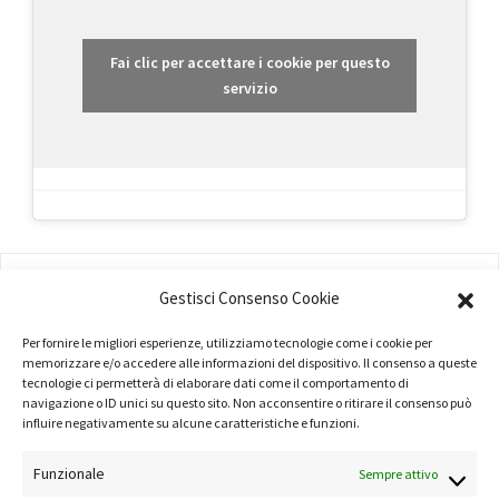
Fai clic per accettare i cookie per questo
servizio
AMMINISTRAZIONE
Gestisci Consenso Cookie
COMPANY PROFILE
Per fornire le migliori esperienze, utilizziamo tecnologie come i cookie per
memorizzare e/o accedere alle informazioni del dispositivo. Il consenso a queste
TERMINI E CONDIZIONI
tecnologie ci permetterà di elaborare dati come il comportamento di
navigazione o ID unici su questo sito. Non acconsentire o ritirare il consenso può
PRIVACY POLICY
influire negativamente su alcune caratteristiche e funzioni.
COOKIE POLICY
Funzionale
Sempre attivo