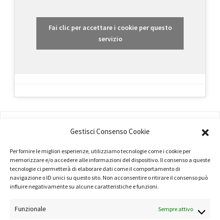
Fai clic per accettare i cookie per questo
servizio
AMMINISTRAZIONE
Gestisci Consenso Cookie
COMPANY PROFILE
Per fornire le migliori esperienze, utilizziamo tecnologie come i cookie per
memorizzare e/o accedere alle informazioni del dispositivo. Il consenso a queste
TERMINI E CONDIZIONI
tecnologie ci permetterà di elaborare dati come il comportamento di
navigazione o ID unici su questo sito. Non acconsentire o ritirare il consenso può
PRIVACY POLICY
influire negativamente su alcune caratteristiche e funzioni.
COOKIE POLICY
Funzionale
Sempre attivo