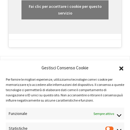
Fai clic per accettare i cookie per questo
servizio
AMMINISTRAZIONE
Gestisci Consenso Cookie
COMPANY PROFILE
Per fornire le migliori esperienze, utilizziamo tecnologie come i cookie per
memorizzare e/o accedere alle informazioni del dispositivo. Il consenso a queste
TERMINI E CONDIZIONI
tecnologie ci permetterà di elaborare dati come il comportamento di
navigazione o ID unici su questo sito. Non acconsentire o ritirare il consenso può
PRIVACY POLICY
influire negativamente su alcune caratteristiche e funzioni.
COOKIE POLICY
Funzionale
Sempre attivo
LINK UTILI
Statistiche