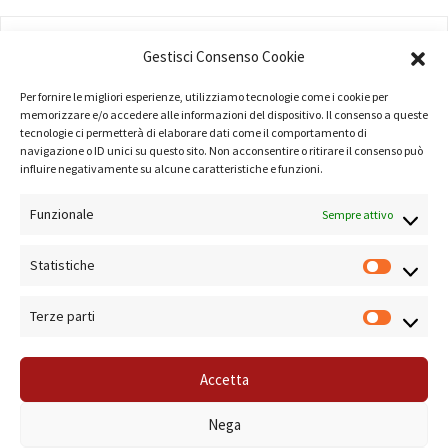
AMMINISTRAZIONE
Gestisci Consenso Cookie
COMPANY PROFILE
Per fornire le migliori esperienze, utilizziamo tecnologie come i cookie per
memorizzare e/o accedere alle informazioni del dispositivo. Il consenso a queste
TERMINI E CONDIZIONI
tecnologie ci permetterà di elaborare dati come il comportamento di
navigazione o ID unici su questo sito. Non acconsentire o ritirare il consenso può
PRIVACY POLICY
influire negativamente su alcune caratteristiche e funzioni.
COOKIE POLICY
Funzionale
Sempre attivo
LINK UTILI
Statistiche
NOTE SUL SITO
Terze parti
Accetta
© 2019 Forma Camera - P.Iva 08801501001 - Azienda Speciale della Camera di
Nega
Commercio di Roma Sistema di Gestione Qualità Certificato ISO 9001:2000