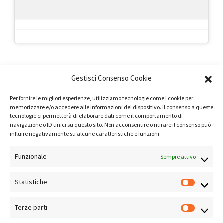
AMMINISTRAZIONE
Gestisci Consenso Cookie
COMPANY PROFILE
Per fornire le migliori esperienze, utilizziamo tecnologie come i cookie per
memorizzare e/o accedere alle informazioni del dispositivo. Il consenso a queste
TERMINI E CONDIZIONI
tecnologie ci permetterà di elaborare dati come il comportamento di
navigazione o ID unici su questo sito. Non acconsentire o ritirare il consenso può
PRIVACY POLICY
influire negativamente su alcune caratteristiche e funzioni.
COOKIE POLICY
Funzionale
Sempre attivo
LINK UTILI
Statistiche
NOTE SUL SITO
Terze parti