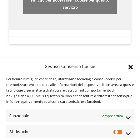
Fai clic per accettare i cookie per questo
servizio
AMMINISTRAZIONE
Gestisci Consenso Cookie
COMPANY PROFILE
Per fornire le migliori esperienze, utilizziamo tecnologie come i cookie per
TERMINI E CONDIZIONI
memorizzare e/o accedere alle informazioni del dispositivo. Il consenso a queste
tecnologie ci permetterà di elaborare dati come il comportamento di
navigazione o ID unici su questo sito. Non acconsentire o ritirare il consenso può
PRIVACY POLICY
influire negativamente su alcune caratteristiche e funzioni.
COOKIE POLICY
Funzionale
Sempre attivo
LINK UTILI
Statistiche
NOTE SUL SITO