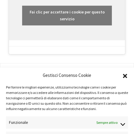
Fai clic per accettare i cookie per questo
servizio
AMMINISTRAZIONE
Gestisci Consenso Cookie
COMPANY PROFILE
Per fornire le migliori esperienze, utilizziamo tecnologie come i cookie per
memorizzare e/o accedere alle informazioni del dispositivo. Il consenso a queste
TERMINI E CONDIZIONI
tecnologie ci permetterà di elaborare dati come il comportamento di
navigazione o ID unici su questo sito. Non acconsentire o ritirare il consenso può
PRIVACY POLICY
influire negativamente su alcune caratteristiche e funzioni.
COOKIE POLICY
Funzionale
Sempre attivo
LINK UTILI