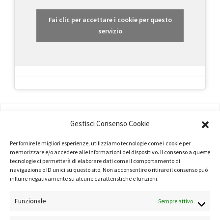
Fai clic per accettare i cookie per questo
servizio
AMMINISTRAZIONE
Gestisci Consenso Cookie
COMPANY PROFILE
Per fornire le migliori esperienze, utilizziamo tecnologie come i cookie per
memorizzare e/o accedere alle informazioni del dispositivo. Il consenso a queste
TERMINI E CONDIZIONI
tecnologie ci permetterà di elaborare dati come il comportamento di
navigazione o ID unici su questo sito. Non acconsentire o ritirare il consenso può
PRIVACY POLICY
influire negativamente su alcune caratteristiche e funzioni.
COOKIE POLICY
Funzionale
Sempre attivo
LINK UTILI