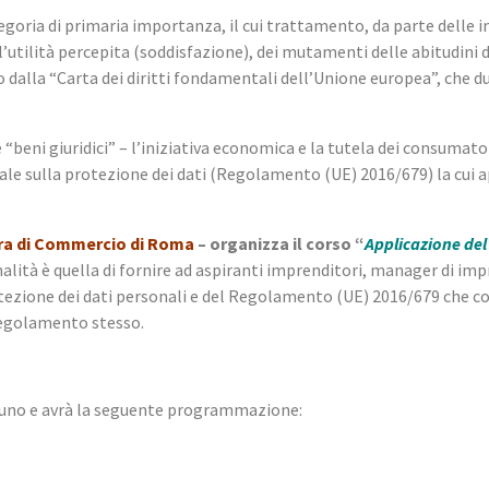
tegoria di primaria importanza, il cui trattamento, da parte delle i
ll’utilità percepita (soddisfazione), dei mutamenti delle abitudini d
dalla “Carta dei diritti fondamentali dell’Unione europea”, che du
“beni giuridici” – l’iniziativa economica e la tutela dei consumatori
ale sulla protezione dei dati (Regolamento (UE) 2016/679) la cui 
ra di Commercio di Roma
– organizza il corso “
Applicazione del
alità è quella di fornire ad aspiranti imprenditori, manager di imp
ione dei dati personali e del Regolamento (UE) 2016/679 che costi
regolamento stesso.
e l’uno e avrà la seguente programmazione: