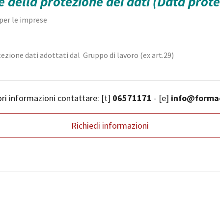
e della protezione dei dati (Data prote
per le imprese
tezione dati adottati dal Gruppo di lavoro (ex art.29)
ori informazioni contattare: [t]
06571171
- [e]
info@forma
Richiedi informazioni