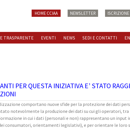
HOME CCIAA
NEWSLETTER
ISCRIZION
E TRASPARENTE
EVENTI
NEWS
SEDI E CONTATTI
E
PANTI PER QUESTA INIZIATIVA E’ STATO RA
ZIONI
alizzazione comportano nuove sfide per la protezione dei dati pers
ato notevolmente la produzione dei dati su cui gli operatori, tra c
sformazione in cui i dati (personali e non) rappresentano un input
 consumatori, orientamenti legislativi), e per orientare le loro s