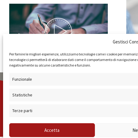
Gestisci Con
Per fornire le migliori esperienze, utilizziamo tecnologie come i cookie per memoriz
tecnologie ci permetterà di elaborare dati come il comportamento di navigazione o ID
negativamente su alcune caratteristiche e funzioni.
Funzionale
AMMINISTRAZIONE
COMPANY PROFILE
TERMINI E C
Statistiche
Terze parti
© 2019 Forma Camera - P.Iva 08801501001 - Azienda S
Accetta
Ne