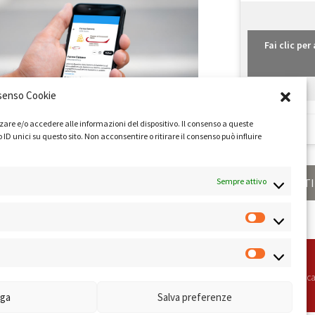
Fai clic pe
senso Cookie
zare e/o accedere alle informazioni del dispositivo. Il consenso a queste
 unici su questo sito. Non acconsentire o ritirare il consenso può influire
Sempre attivo
ONDIZIONI
PRIVACY POLICY
COOKIE POLICY
LINK UTI
peciale della Camera di Commercio di Roma Sistema di Gestione Qualità Certifica
ga
Salva preferenze