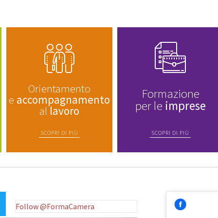
Orientamento
Formazione
e
accompagnamento
per le
imprese
al
lavoro
SCOPRI DI PIÙ
SCOPRI DI PIÙ
Follow @FormaCamera