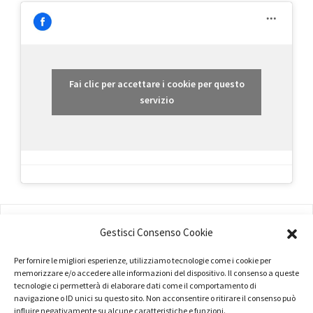
Fai clic per accettare i cookie per questo
servizio
AMMINISTRAZIONE
Gestisci Consenso Cookie
COMPANY PROFILE
Per fornire le migliori esperienze, utilizziamo tecnologie come i cookie per
TERMINI E CONDIZIONI
memorizzare e/o accedere alle informazioni del dispositivo. Il consenso a queste
tecnologie ci permetterà di elaborare dati come il comportamento di
navigazione o ID unici su questo sito. Non acconsentire o ritirare il consenso può
PRIVACY POLICY
influire negativamente su alcune caratteristiche e funzioni.