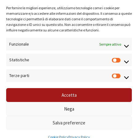
COMPANY PROFILE
Per fornire le migliori esperienze, utilizziamo tecnologie come i cookie per
TERMINI E CONDIZIONI
memorizzare e/o accedere alle informazioni del dispositivo. Il consenso a queste
tecnologie ci permetterà di elaborare dati come il comportamento di
navigazione o ID unici su questo sito. Non acconsentire o ritirare il consenso può
PRIVACY POLICY
influire negativamente su alcune caratteristiche e funzioni.
COOKIE POLICY
Funzionale
Sempre attivo
LINK UTILI
Statistiche
NOTE SUL SITO
Terze parti
Accetta
© 2019 Forma Camera - P.Iva 08801501001 - Azienda Speciale della Camera di
Nega
Commercio di Roma Sistema di Gestione Qualità Certificato ISO 9001:2000
Salva preferenze
Cookie Policy
Privacy Policy