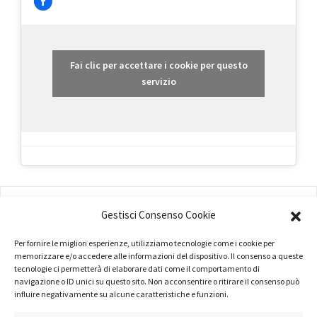
Fai clic per accettare i cookie per questo
servizio
AMMINISTRAZIONE
Gestisci Consenso Cookie
COMPANY PROFILE
Per fornire le migliori esperienze, utilizziamo tecnologie come i cookie per
memorizzare e/o accedere alle informazioni del dispositivo. Il consenso a queste
TERMINI E CONDIZIONI
tecnologie ci permetterà di elaborare dati come il comportamento di
navigazione o ID unici su questo sito. Non acconsentire o ritirare il consenso può
PRIVACY POLICY
influire negativamente su alcune caratteristiche e funzioni.
COOKIE POLICY