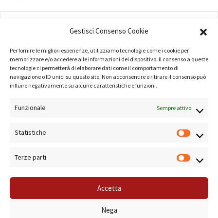
AMMINISTRAZIONE
Gestisci Consenso Cookie
COMPANY PROFILE
Per fornire le migliori esperienze, utilizziamo tecnologie come i cookie per
memorizzare e/o accedere alle informazioni del dispositivo. Il consenso a queste
TERMINI E CONDIZIONI
tecnologie ci permetterà di elaborare dati come il comportamento di
navigazione o ID unici su questo sito. Non acconsentire o ritirare il consenso può
PRIVACY POLICY
influire negativamente su alcune caratteristiche e funzioni.
COOKIE POLICY
Funzionale
Sempre attivo
LINK UTILI
Statistiche
NOTE SUL SITO
Terze parti
Accetta
© 2019 Forma Camera - P.Iva 08801501001 - Azienda Speciale della Camera di
Nega
Commercio di Roma Sistema di Gestione Qualità Certificato ISO 9001:2000