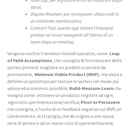
Issue Log: per registrare errori ed imparare dagli
stessi;
Dispute Resolver: per ricomporre i disaccordi in
un ambiente meritocratico;
Contract Tool: questa app misura l’impegno
profuso nei lavori assegnati all’interno di un
team dopo un meeting.
Vengono inoltre trasmessi metodi operativi, come
Leap
of Faith Assumptions
, che consiglia di formalizzare delle
ipotesi prima di scegliere un prodotto/servizio da
promuovere;
Minimum Viable Product (MVP)
, che aiuta a
definire un prototipo per testare le ipotesi nel modo più
veloce ed economico possibile;
Build-Measure-Learn
che
insegna come ottenere un prodotto migliore ad ogni
ogni ciclo sperimentazione/verifica;
Pivot or Persevere
:
che consiglia, a fronte di un feedback negativo sul MVP, un
cambiamento di strategia, che dà origine a una nuova
serie di ipotesi e ad un nuovo ciclo di sperimentazione.