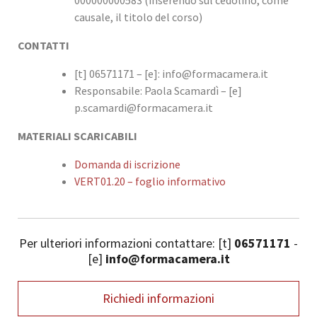
000000000583 (inserendo sul cedolino, come
causale, il titolo del corso)
CONTATTI
[t] 06571171 – [e]: info@formacamera.it
Responsabile: Paola Scamardì – [e]
p.scamardi@formacamera.it
MATERIALI SCARICABILI
Domanda di iscrizione
VERT01.20 – foglio informativo
Per ulteriori informazioni contattare: [t]
06571171
-
[e]
info@formacamera.it
Richiedi informazioni