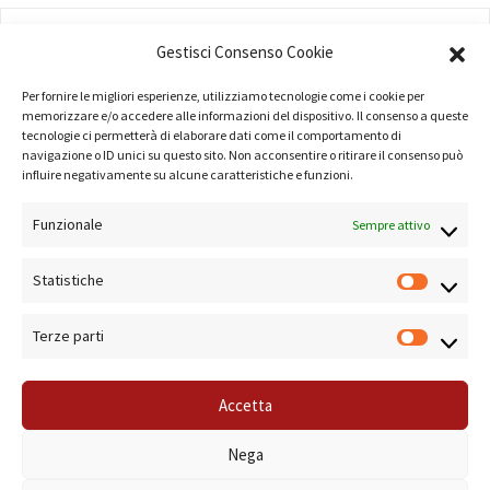
AMMINISTRAZIONE
Gestisci Consenso Cookie
COMPANY PROFILE
Per fornire le migliori esperienze, utilizziamo tecnologie come i cookie per
memorizzare e/o accedere alle informazioni del dispositivo. Il consenso a queste
TERMINI E CONDIZIONI
tecnologie ci permetterà di elaborare dati come il comportamento di
navigazione o ID unici su questo sito. Non acconsentire o ritirare il consenso può
PRIVACY POLICY
influire negativamente su alcune caratteristiche e funzioni.
COOKIE POLICY
Funzionale
Sempre attivo
LINK UTILI
Statistiche
NOTE SUL SITO
Terze parti
Accetta
© 2019 Forma Camera - P.Iva 08801501001 - Azienda Speciale della Camera di
Nega
Commercio di Roma Sistema di Gestione Qualità Certificato ISO 9001:2000