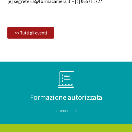
[e] segreteria@formacamera.it – [t] 065711727
<< Tutti gli eventi
Formazione autorizzata
SCOPRI DI PIÙ