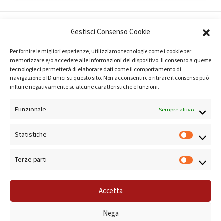
AMMINISTRAZIONE
Gestisci Consenso Cookie
COMPANY PROFILE
Per fornire le migliori esperienze, utilizziamo tecnologie come i cookie per
memorizzare e/o accedere alle informazioni del dispositivo. Il consenso a queste
TERMINI E CONDIZIONI
tecnologie ci permetterà di elaborare dati come il comportamento di
navigazione o ID unici su questo sito. Non acconsentire o ritirare il consenso può
PRIVACY POLICY
influire negativamente su alcune caratteristiche e funzioni.
COOKIE POLICY
Funzionale
Sempre attivo
LINK UTILI
Statistiche
NOTE SUL SITO
Terze parti
Accetta
© 2019 Forma Camera - P.Iva 08801501001 - Azienda Speciale della Camera di
Nega
Commercio di Roma Sistema di Gestione Qualità Certificato ISO 9001:2000