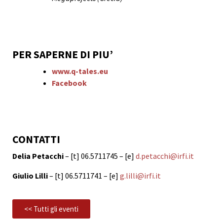
PER SAPERNE DI PIU’
www.q-tales.eu
Facebook
CONTATTI
Delia Petacchi
– [t] 06.5711745 – [e]
d.petacchi@irfi.it
Giulio Lilli
– [t] 06.5711741 – [e]
g.lilli@irfi.it
<< Tutti gli eventi