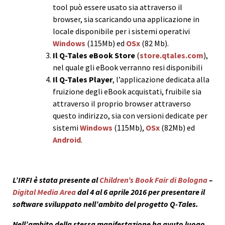
tool può essere usato sia attraverso il
browser, sia scaricando una applicazione in
locale disponibile per i sistemi operativi
Windows
(115Mb) ed
OSx
(82 Mb).
Il Q-Tales eBook Store
(
store.qtales.com
),
nel quale gli eBook verranno resi disponibili
Il Q-Tales Player
, l’applicazione dedicata alla
fruizione degli eBook acquistati, fruibile sia
attraverso il proprio browser attraverso
questo indirizzo, sia con versioni dedicate per
sistemi
Windows
(115Mb),
OSx
(82Mb) ed
Android
.
L’IRFI è stata presente al
Children’s Book Fair di Bologna
–
Digital Media Area
dal 4 al 6 aprile 2016 per presentare il
software sviluppato nell’ambito del progetto Q-Tales.
Nell’ambito della stessa manifestazione ha avuto luogo