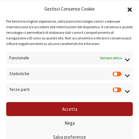
AMMINISTRAZIONE
Gestisci Consenso Cookie
COMPANY PROFILE
Per fornire le migliori esperienze, utilizziamo tecnologie come i cookie per
TERMINI E CONDIZIONI
memorizzare e/o accedere alle informazioni del dispositivo. Il consenso a queste
tecnologie ci permetterà di elaborare dati come il comportamento di
navigazione o ID unici su questo sito. Non acconsentire o ritirare il consenso può
PRIVACY POLICY
influire negativamente su alcune caratteristiche e funzioni.
COOKIE POLICY
Funzionale
Sempre attivo
LINK UTILI
Statistiche
NOTE SUL SITO
Terze parti
Accetta
© 2019 Forma Camera - P.Iva 08801501001 - Azienda Speciale della Camera di
Nega
Commercio di Roma Sistema di Gestione Qualità Certificato ISO 9001:2000
Salva preferenze