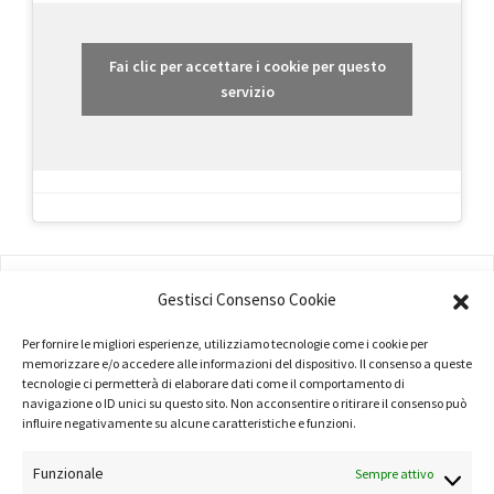
Fai clic per accettare i cookie per questo
servizio
AMMINISTRAZIONE
Gestisci Consenso Cookie
COMPANY PROFILE
Per fornire le migliori esperienze, utilizziamo tecnologie come i cookie per
memorizzare e/o accedere alle informazioni del dispositivo. Il consenso a queste
TERMINI E CONDIZIONI
tecnologie ci permetterà di elaborare dati come il comportamento di
navigazione o ID unici su questo sito. Non acconsentire o ritirare il consenso può
PRIVACY POLICY
influire negativamente su alcune caratteristiche e funzioni.
COOKIE POLICY
Funzionale
Sempre attivo