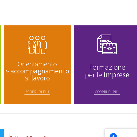
Orientamento
Formazione
e
accompagnamento
per le
imprese
al
lavoro
SCOPRI DI PIÙ
SCOPRI DI PIÙ