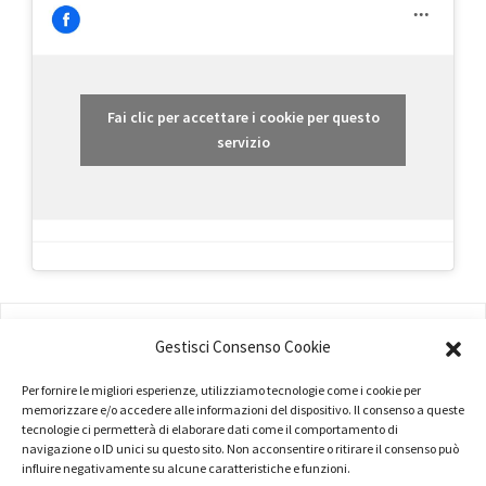
Fai clic per accettare i cookie per questo
servizio
AMMINISTRAZIONE
Gestisci Consenso Cookie
COMPANY PROFILE
Per fornire le migliori esperienze, utilizziamo tecnologie come i cookie per
memorizzare e/o accedere alle informazioni del dispositivo. Il consenso a queste
TERMINI E CONDIZIONI
tecnologie ci permetterà di elaborare dati come il comportamento di
navigazione o ID unici su questo sito. Non acconsentire o ritirare il consenso può
PRIVACY POLICY
influire negativamente su alcune caratteristiche e funzioni.