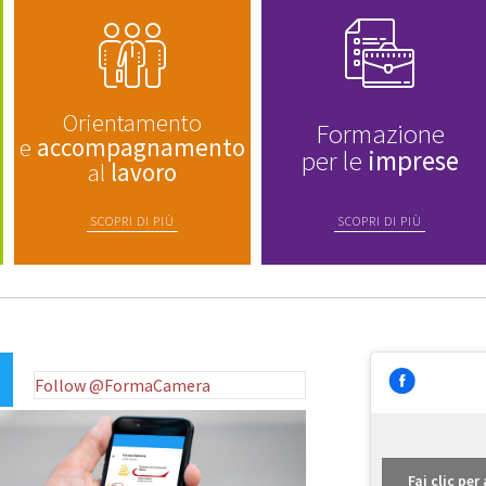
Orientamento
Formazione
e
accompagnamento
per le
imprese
al
lavoro
SCOPRI DI PIÙ
SCOPRI DI PIÙ
Follow @FormaCamera
Fai clic pe