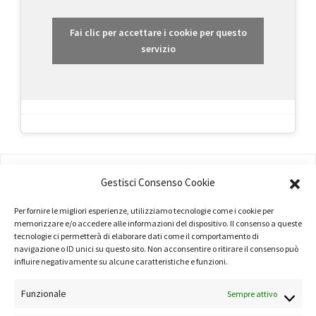
Fai clic per accettare i cookie per questo
servizio
AMMINISTRAZIONE
Gestisci Consenso Cookie
COMPANY PROFILE
Per fornire le migliori esperienze, utilizziamo tecnologie come i cookie per
TERMINI E CONDIZIONI
memorizzare e/o accedere alle informazioni del dispositivo. Il consenso a queste
tecnologie ci permetterà di elaborare dati come il comportamento di
navigazione o ID unici su questo sito. Non acconsentire o ritirare il consenso può
PRIVACY POLICY
influire negativamente su alcune caratteristiche e funzioni.
COOKIE POLICY
Funzionale
Sempre attivo
LINK UTILI