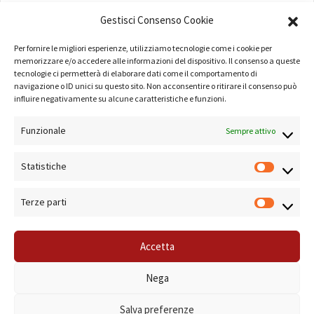
AMMINISTRAZIONE
Gestisci Consenso Cookie
COMPANY PROFILE
Per fornire le migliori esperienze, utilizziamo tecnologie come i cookie per
TERMINI E CONDIZIONI
memorizzare e/o accedere alle informazioni del dispositivo. Il consenso a queste
tecnologie ci permetterà di elaborare dati come il comportamento di
navigazione o ID unici su questo sito. Non acconsentire o ritirare il consenso può
PRIVACY POLICY
influire negativamente su alcune caratteristiche e funzioni.
COOKIE POLICY
Funzionale
Sempre attivo
LINK UTILI
Statistiche
NOTE SUL SITO
Terze parti
Accetta
© 2019 Forma Camera - P.Iva 08801501001 - Azienda Speciale della Camera di
Nega
Commercio di Roma Sistema di Gestione Qualità Certificato ISO 9001:2000
Salva preferenze