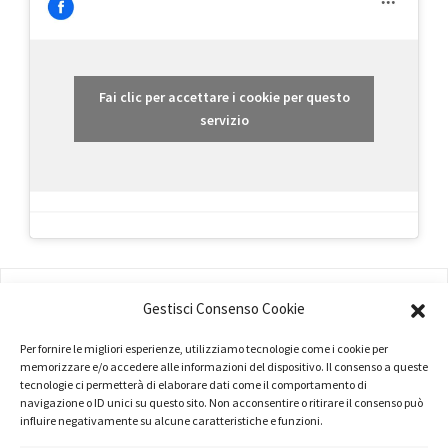
Fai clic per accettare i cookie per questo
servizio
AMMINISTRAZIONE
Gestisci Consenso Cookie
COMPANY PROFILE
Per fornire le migliori esperienze, utilizziamo tecnologie come i cookie per
memorizzare e/o accedere alle informazioni del dispositivo. Il consenso a queste
TERMINI E CONDIZIONI
tecnologie ci permetterà di elaborare dati come il comportamento di
navigazione o ID unici su questo sito. Non acconsentire o ritirare il consenso può
PRIVACY POLICY
influire negativamente su alcune caratteristiche e funzioni.