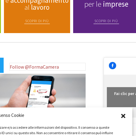
e
accompagnamento
per le
imprese
al
lavoro
SCOPRI DI PIÙ
SCOPRI DI PIÙ
Follow @FormaCamera
Fai clic pe
senso Cookie
zare e/o accedere alle informazioni del dispositivo. Il consenso a queste
 unici su questo sito. Non acconsentire o ritirare il consenso può influire