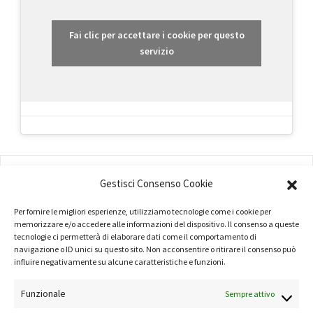
Fai clic per accettare i cookie per questo
servizio
AMMINISTRAZIONE
Gestisci Consenso Cookie
COMPANY PROFILE
Per fornire le migliori esperienze, utilizziamo tecnologie come i cookie per
TERMINI E CONDIZIONI
memorizzare e/o accedere alle informazioni del dispositivo. Il consenso a queste
tecnologie ci permetterà di elaborare dati come il comportamento di
navigazione o ID unici su questo sito. Non acconsentire o ritirare il consenso può
PRIVACY POLICY
influire negativamente su alcune caratteristiche e funzioni.
COOKIE POLICY
Funzionale
Sempre attivo
LINK UTILI