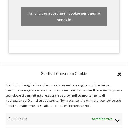
Fai clic per accettare i cookie per questo
servizio
AMMINISTRAZIONE
Gestisci Consenso Cookie
COMPANY PROFILE
Per fornire le migliori esperienze, utilizziamo tecnologie come i cookie per
memorizzare e/o accedere alle informazioni del dispositivo. Il consenso a queste
TERMINI E CONDIZIONI
tecnologie ci permetterà di elaborare dati come il comportamento di
navigazione o ID unici su questo sito. Non acconsentire o ritirare il consenso può
PRIVACY POLICY
influire negativamente su alcune caratteristiche e funzioni.
COOKIE POLICY
Funzionale
Sempre attivo
LINK UTILI