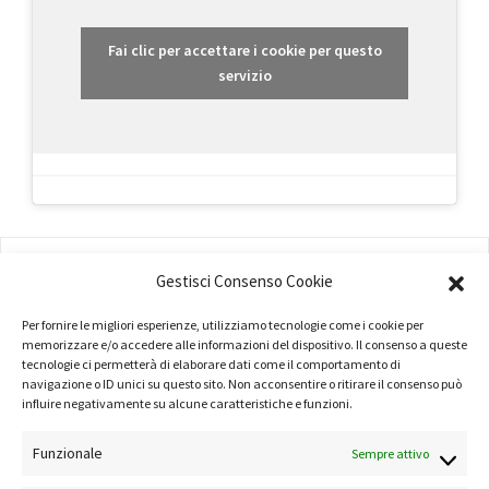
Fai clic per accettare i cookie per questo
servizio
AMMINISTRAZIONE
Gestisci Consenso Cookie
COMPANY PROFILE
Per fornire le migliori esperienze, utilizziamo tecnologie come i cookie per
memorizzare e/o accedere alle informazioni del dispositivo. Il consenso a queste
TERMINI E CONDIZIONI
tecnologie ci permetterà di elaborare dati come il comportamento di
navigazione o ID unici su questo sito. Non acconsentire o ritirare il consenso può
PRIVACY POLICY
influire negativamente su alcune caratteristiche e funzioni.
COOKIE POLICY
Funzionale
Sempre attivo
LINK UTILI