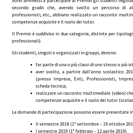
Sono ammessi a partecipare al Premio gli studenti regolarme
secondo grado che, avendo svolto un percorso di alt
professionisti, etc., abbiano realizzato un racconto multim
competenze acquisite e il ruolo dei tutor.
Il Premio è suddiviso in due categorie, distinte per tipologia
professionali).
Gli studenti, singoli o organizzati in gruppi, devono:
far parte di una o più classi di uno stesso o più is
aver svolto, a partire dall’anno scolastico 20
(presso Imprese, Enti, Professionisti, Impre
scheda tecnica;
realizzare un racconto multimediale (video) che 
competenze acquisite e il ruolo dei tutor (scolast
Le domande di partecipazione possono essere presentate in 
II semestre 2018 (1° settembre – 19 ottobre 201
I semestre 2019 (1° febbraio – 12 aprile 2019).