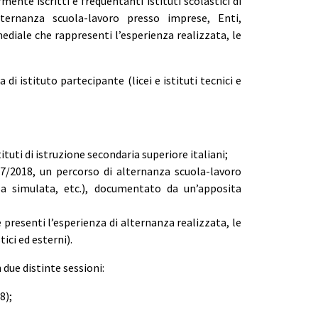
nte iscritti e frequentanti istituti scolastici di
ernanza scuola-lavoro presso imprese, Enti,
ediale che rappresenti l’esperienza realizzata, le
 di istituto partecipante (licei e istituti tecnici e
tituti di istruzione secondaria superiore italiani;
17/2018, un percorso di alternanza scuola-lavoro
sa simulata, etc.), documentato da un’apposita
presenti l’esperienza di alternanza realizzata, le
ici ed esterni).
due distinte sessioni:
8);