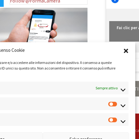
Follow @FormaCamera
Fai clic pe
senso Cookie
zare e/o accedere alle informazioni del dispositivo. Il consenso a queste
 unici su questo sito. Non acconsentire o ritirare il consenso può influire
Sempre attivo
ONDIZIONI
PRIVACY POLICY
COOKIE POLICY
LINK UTI
peciale della Camera di Commercio di Roma Sistema di Gestione Qualità Certifica