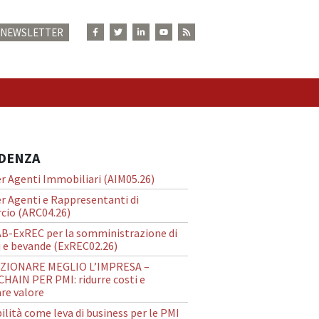
E NEWSLETTER
N
IDENZA
r Agenti Immobiliari (AIM05.26)
r Agenti e Rappresentanti di
io (ARC04.26)
AB-ExREC per la somministrazione di
 e bevande (ExREC02.26)
ZIONARE MEGLIO L’IMPRESA –
HAIN PER PMI: ridurre costi e
re valore
ilità come leva di business per le PMI