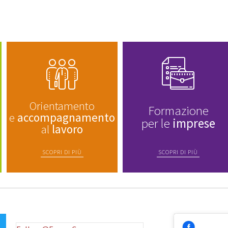
Orientamento
Formazione
e
accompagnamento
per le
imprese
al
lavoro
SCOPRI DI PIÙ
SCOPRI DI PIÙ