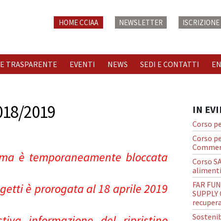
HOME CCIAA
NEWSLETTER
ISCRIZION
E TRASPARENTE
EVENTI
NEWS
SEDI E CONTATTI
E
018/2019
IN EV
Corso pe
Corso pe
Commerc
forma è temporaneamente bloccata
Corso S
alimenti
FAR FUN
getti è prorogata al 18 aprile 2019
SUPPLY C
recupera
Sostenib
iva informazione del ripristino