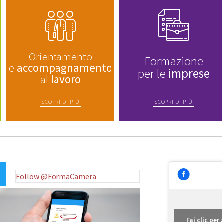
Orientamento
Formazione
e
accompagnamento
per le
imprese
al
lavoro
SCOPRI DI PIÙ
SCOPRI DI PIÙ
Follow @FormaCamera
Fai clic pe