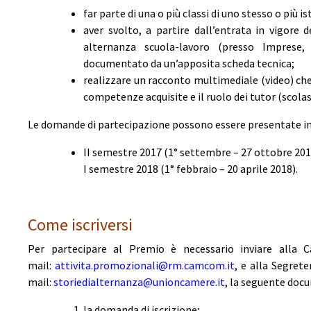
far parte di una o più classi di uno stesso o più is
aver svolto, a partire dall’entrata in vigore 
alternanza scuola-lavoro (presso Imprese, E
documentato da un’apposita scheda tecnica;
realizzare un racconto multimediale (video) che 
competenze acquisite e il ruolo dei tutor (scolast
Le domande di partecipazione possono essere presentate in 
II semestre 2017 (1° settembre – 27 ottobre 201
I semestre 2018 (1° febbraio – 20 aprile 2018).
Come iscriversi
Per partecipare al Premio è necessario inviare alla 
mail:
attivita.promozionali@rm.camcom.it
, e alla Segrete
mail:
storiedialternanza@unioncamere.it
, la seguente docu
la domanda di iscrizione;