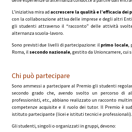
delle esperienze di alternanza condotte a partire dall’entrat
L’iniziativa mira ad
accrescere la qualità e l’efficacia dei
con la collaborazione attiva delle imprese e degli altri Enti
gli studenti attraverso il “racconto” delle attività svo
alternanza scuola-lavoro.
Sono previsti due livelli di partecipazione: il
primo locale
,
Roma, il
secondo nazionale
, gestito da Unioncamere, cui si
Chi può partecipare
Sono ammessi a partecipare al Premio gli studenti regolarme
secondo grado che, avendo svolto un percorso di alt
professionisti, etc., abbiano realizzato un racconto multim
competenze acquisite e il ruolo dei tutor. Il Premio è sud
istituto partecipante (licei e istituti tecnici e professionali).
Gli studenti, singoli o organizzati in gruppi, devono: