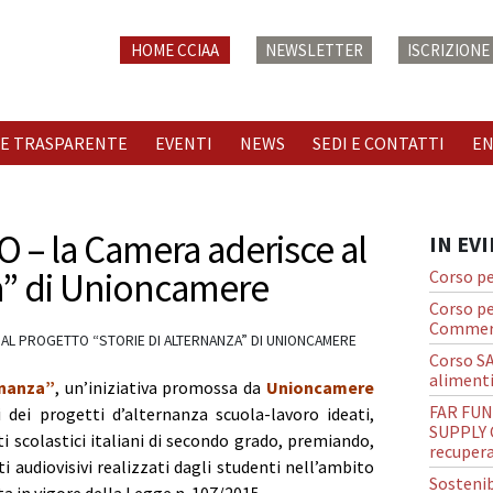
HOME CCIAA
NEWSLETTER
ISCRIZION
E TRASPARENTE
EVENTI
NEWS
SEDI E CONTATTI
E
 la Camera aderisce al
IN EV
za” di Unioncamere
Corso pe
Corso pe
Commerc
AL PROGETTO “STORIE DI ALTERNANZA” DI UNIONCAMERE
Corso S
alimenti
rnanza”
, un’iniziativa promossa da
Unioncamere
FAR FUN
ti dei progetti d’alternanza scuola-lavoro ideati,
SUPPLY C
uti scolastici italiani di secondo grado, premiando,
recupera
nti audiovisivi realizzati dagli studenti nell’ambito
Sostenib