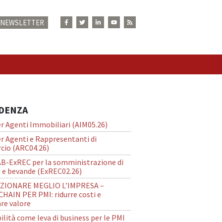
E NEWSLETTER
N
IDENZA
r Agenti Immobiliari (AIM05.26)
r Agenti e Rappresentanti di
io (ARC04.26)
AB-ExREC per la somministrazione di
 e bevande (ExREC02.26)
ZIONARE MEGLIO L’IMPRESA –
HAIN PER PMI: ridurre costi e
re valore
ilità come leva di business per le PMI