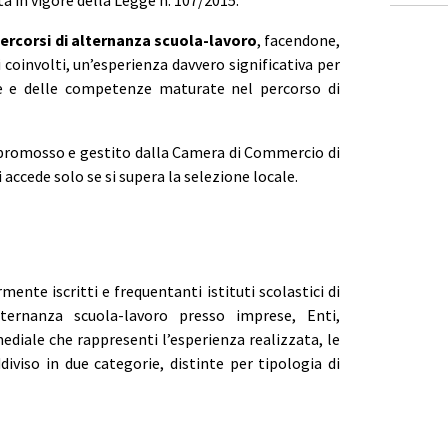
a in vigore della Legge n. 107/2015.
 percorsi di alternanza scuola-lavoro
, facendone,
 coinvolti, un’esperienza davvero significativa per
lte e delle competenze maturate nel percorso di
 promosso e gestito dalla Camera di Commercio di
 accede solo se si supera la selezione locale.
nte iscritti e frequentanti istituti scolastici di
ernanza scuola-lavoro presso imprese, Enti,
ediale che rappresenti l’esperienza realizzata, le
diviso in due categorie, distinte per tipologia di