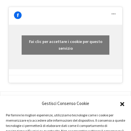
Fai clic per accettare i cookie per questo
servizio
AMMINISTRAZIONE
Gestisci Consenso Cookie
COMPANY PROFILE
Per fornire le migliori esperienze, utilizziamo tecnologie come i cookie per
memorizzare e/o accedere alle informazioni del dispositivo. Il consenso a queste
TERMINI E CONDIZIONI
tecnologie ci permetterà di elaborare dati come il comportamento di
navigazione o ID unici su questo sito. Non acconsentire o ritirare il consenso può