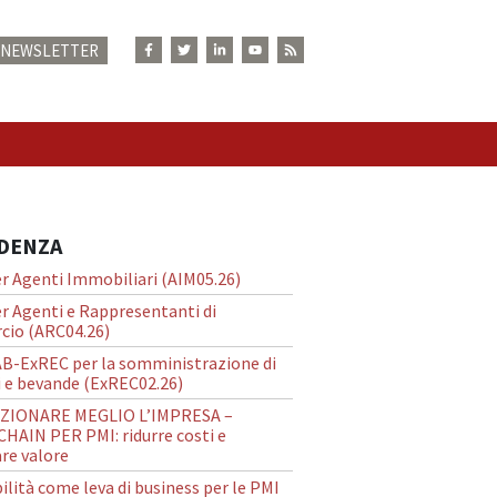
E NEWSLETTER
N
IDENZA
r Agenti Immobiliari (AIM05.26)
r Agenti e Rappresentanti di
io (ARC04.26)
AB-ExREC per la somministrazione di
 e bevande (ExREC02.26)
ZIONARE MEGLIO L’IMPRESA –
HAIN PER PMI: ridurre costi e
re valore
ilità come leva di business per le PMI