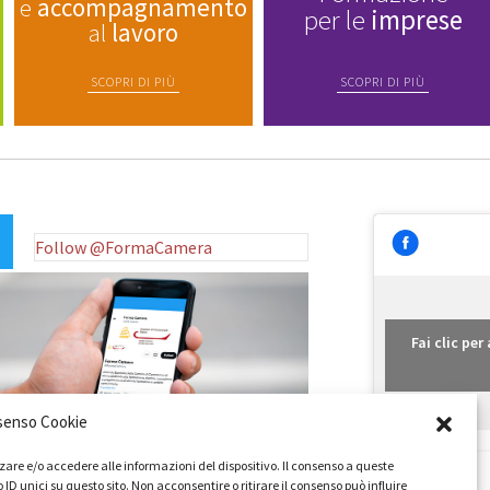
e
accompagnamento
per le
imprese
al
lavoro
SCOPRI DI PIÙ
SCOPRI DI PIÙ
Follow @FormaCamera
Fai clic pe
senso Cookie
zare e/o accedere alle informazioni del dispositivo. Il consenso a queste
 unici su questo sito. Non acconsentire o ritirare il consenso può influire