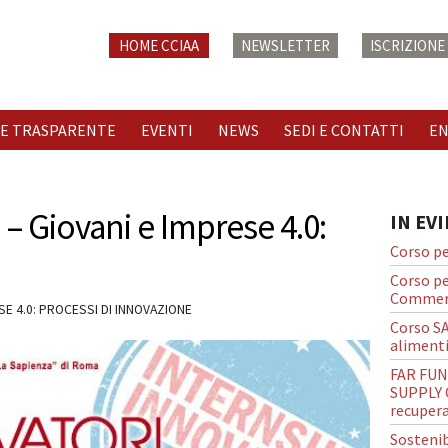
HOME CCIAA
NEWSLETTER
ISCRIZION
E TRASPARENTE
EVENTI
NEWS
SEDI E CONTATTI
E
– Giovani e Imprese 4.0:
IN EV
Corso pe
Corso pe
Commerc
SE 4.0: PROCESSI DI INNOVAZIONE
Corso S
alimenti
FAR FUN
SUPPLY C
recupera
Sostenib