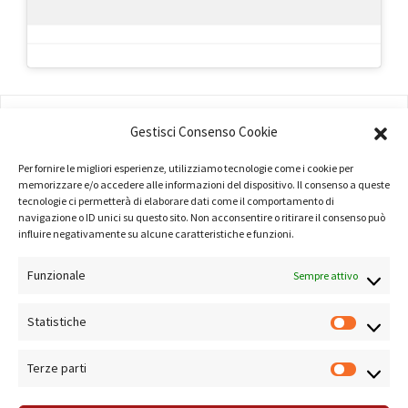
AMMINISTRAZIONE
Gestisci Consenso Cookie
COMPANY PROFILE
Per fornire le migliori esperienze, utilizziamo tecnologie come i cookie per
memorizzare e/o accedere alle informazioni del dispositivo. Il consenso a queste
TERMINI E CONDIZIONI
tecnologie ci permetterà di elaborare dati come il comportamento di
navigazione o ID unici su questo sito. Non acconsentire o ritirare il consenso può
PRIVACY POLICY
influire negativamente su alcune caratteristiche e funzioni.
COOKIE POLICY
Funzionale
Sempre attivo
LINK UTILI
Statistiche
NOTE SUL SITO
Terze parti