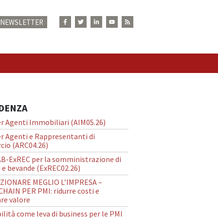
E NEWSLETTER
N
IDENZA
r Agenti Immobiliari (AIM05.26)
r Agenti e Rappresentanti di
io (ARC04.26)
AB-ExREC per la somministrazione di
 e bevande (ExREC02.26)
ZIONARE MEGLIO L’IMPRESA –
HAIN PER PMI: ridurre costi e
re valore
ilità come leva di business per le PMI