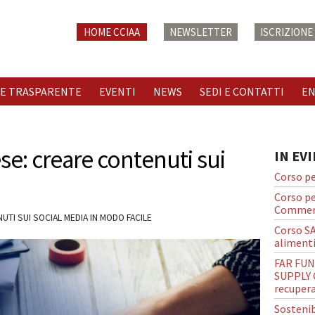
HOME CCIAA
NEWSLETTER
ISCRIZION
E TRASPARENTE
EVENTI
NEWS
SEDI E CONTATTI
E
ese: creare contenuti sui
IN EV
Corso pe
Corso pe
Commerc
UTI SUI SOCIAL MEDIA IN MODO FACILE
Corso S
alimenti
FAR FUN
SUPPLY C
recupera
Sostenib