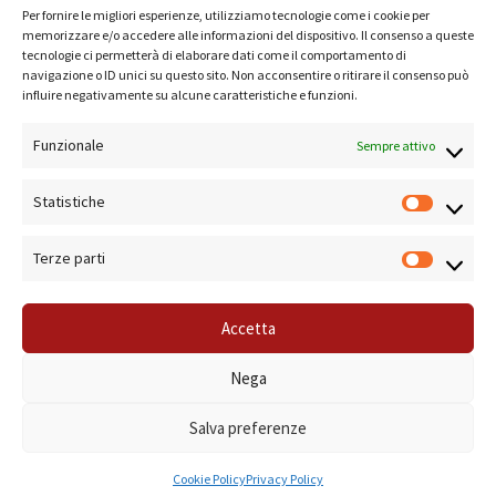
Per fornire le migliori esperienze, utilizziamo tecnologie come i cookie per
memorizzare e/o accedere alle informazioni del dispositivo. Il consenso a queste
TERMINI E CONDIZIONI
tecnologie ci permetterà di elaborare dati come il comportamento di
navigazione o ID unici su questo sito. Non acconsentire o ritirare il consenso può
PRIVACY POLICY
influire negativamente su alcune caratteristiche e funzioni.
COOKIE POLICY
Funzionale
Sempre attivo
LINK UTILI
Statistiche
NOTE SUL SITO
Terze parti
Accetta
© 2019 Forma Camera - P.Iva 08801501001 - Azienda Speciale della Camera di
Nega
Commercio di Roma Sistema di Gestione Qualità Certificato ISO 9001:2000
Salva preferenze
Cookie Policy
Privacy Policy
Gestisci consenso