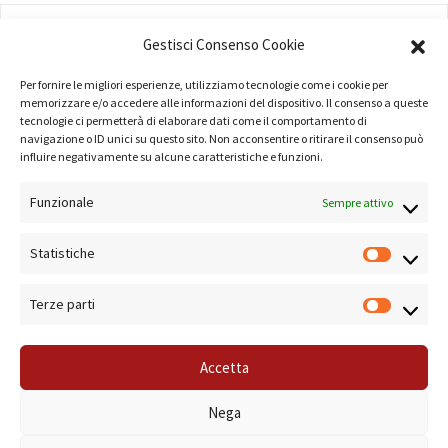
AMMINISTRAZIONE
Gestisci Consenso Cookie
COMPANY PROFILE
Per fornire le migliori esperienze, utilizziamo tecnologie come i cookie per
TERMINI E CONDIZIONI
memorizzare e/o accedere alle informazioni del dispositivo. Il consenso a queste
tecnologie ci permetterà di elaborare dati come il comportamento di
navigazione o ID unici su questo sito. Non acconsentire o ritirare il consenso può
PRIVACY POLICY
influire negativamente su alcune caratteristiche e funzioni.
COOKIE POLICY
Funzionale
Sempre attivo
LINK UTILI
Statistiche
NOTE SUL SITO
Terze parti
Accetta
© 2019 Forma Camera - P.Iva 08801501001 - Azienda Speciale della Camera di
Nega
Commercio di Roma Sistema di Gestione Qualità Certificato ISO 9001:2000