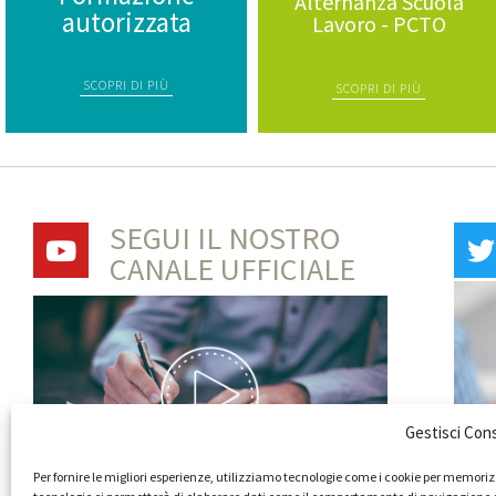
Alternanza Scuola
autorizzata
Lavoro - PCTO
SCOPRI DI PIÙ
SCOPRI DI PIÙ
SEGUI IL NOSTRO
CANALE UFFICIALE
Gestisci Con
Per fornire le migliori esperienze, utilizziamo tecnologie come i cookie per memoriz