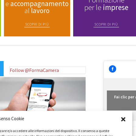
e
accompagnamento
per le
imprese
al
lavoro
SCOPRI DI PIÙ
SCOPRI DI PIÙ
Follow @FormaCamera
Fai clic pe
senso Cookie
zare e/o accedere alle informazioni del dispositivo. Il consenso a queste