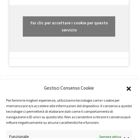
Fai clic per accettare i cookie per questo
servizio
AMMINISTRAZIONE
Gestisci Consenso Cookie
COMPANY PROFILE
Per fornire le migliori esperienze, utilizziamo tecnologie come i cookie per
memorizzare e/o accedere alle informazioni del dispositivo. Il consenso a queste
TERMINI E CONDIZIONI
tecnologie ci permetterà di elaborare dati come il comportamento di
navigazione o ID unici su questo sito. Non acconsentire o ritirare il consenso può
PRIVACY POLICY
influire negativamente su alcune caratteristiche e funzioni.
COOKIE POLICY
Funzionale
Sempre attivo