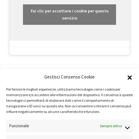
Fai clic per accettare i cookie per questo
servizio
AMMINISTRAZIONE
Gestisci Consenso Cookie
COMPANY PROFILE
Per fornire le migliori esperienze, utilizziamo tecnologie come i cookie per
TERMINI E CONDIZIONI
memorizzare e/o accedere alle informazioni del dispositivo. Il consenso a queste
tecnologie ci permetterà di elaborare dati come il comportamento di
navigazione o ID unici su questo sito. Non acconsentire o ritirare il consenso può
PRIVACY POLICY
influire negativamente su alcune caratteristiche e funzioni.
COOKIE POLICY
Funzionale
Sempre attivo
LINK UTILI