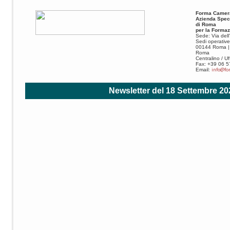
Forma Camer
Azienda Spec
di Roma
per la Formaz
Sede: Via del
Sedi operative
00144 Roma | 
Roma
Centralino / U
Fax: +39 06 
info@fo
Email:
Newsletter del 18 Settembre 20