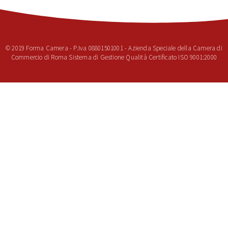
© 2019 Forma Camera - P.Iva 08801501001 - Azienda Speciale della Camera di
Commercio di Roma Sistema di Gestione Qualità Certificato ISO 9001:2000