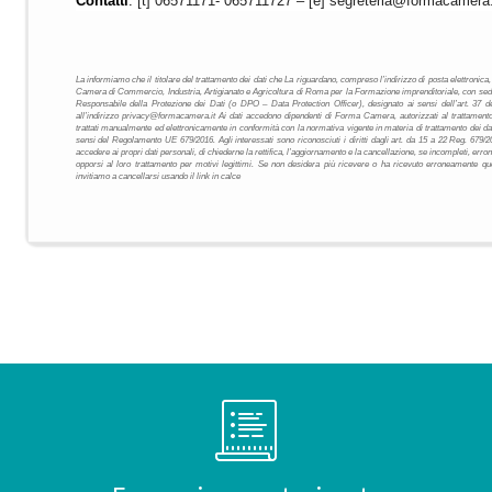
Contatti
:
[t] 06571171- 065711727 – [e] segreteria@formacamera.
La informiamo che il titolare del trattamento dei dati che La riguardano, compreso l’indirizzo di posta elettr
Camera di Commercio, Industria, Artigianato e Agricoltura di Roma per la Formazione imprenditoriale, con sede
Responsabile della Protezione dei Dati (o DPO – Data Protection Officer), designato ai sensi dell’art. 37 
all’indirizzo privacy@formacamera.it Ai dati accedono dipendenti di Forma Camera, autorizzati al trattamento 
trattati manualmente ed elettronicamente in conformità con la normativa vigente in materia di trattamento dei dat
sensi del Regolamento UE 679/2016. Agli interessati sono riconosciuti i diritti dagli art. da 15 a 22 Reg. 679/2016
accedere ai propri dati personali, di chiederne la rettifica, l’aggiornamento e la cancellazione, se incompleti, erron
opporsi al loro trattamento per motivi legittimi. Se non desidera più ricevere o ha ricevuto erroneamente qu
invitiamo a cancellarsi usando il link in calce