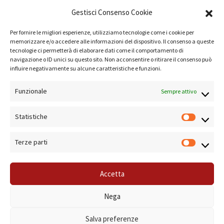
AMMINISTRAZIONE
Gestisci Consenso Cookie
COMPANY PROFILE
Per fornire le migliori esperienze, utilizziamo tecnologie come i cookie per
memorizzare e/o accedere alle informazioni del dispositivo. Il consenso a queste
TERMINI E CONDIZIONI
tecnologie ci permetterà di elaborare dati come il comportamento di
navigazione o ID unici su questo sito. Non acconsentire o ritirare il consenso può
PRIVACY POLICY
influire negativamente su alcune caratteristiche e funzioni.
COOKIE POLICY
Funzionale
Sempre attivo
LINK UTILI
Statistiche
NOTE SUL SITO
Terze parti
Accetta
© 2019 Forma Camera - P.Iva 08801501001 - Azienda Speciale della Camera di
Nega
Commercio di Roma Sistema di Gestione Qualità Certificato ISO 9001:2000
Salva preferenze