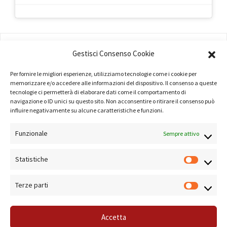
AMMINISTRAZIONE
Gestisci Consenso Cookie
COMPANY PROFILE
Per fornire le migliori esperienze, utilizziamo tecnologie come i cookie per
TERMINI E CONDIZIONI
memorizzare e/o accedere alle informazioni del dispositivo. Il consenso a queste
tecnologie ci permetterà di elaborare dati come il comportamento di
navigazione o ID unici su questo sito. Non acconsentire o ritirare il consenso può
PRIVACY POLICY
influire negativamente su alcune caratteristiche e funzioni.
COOKIE POLICY
Funzionale
Sempre attivo
LINK UTILI
Statistiche
NOTE SUL SITO
Terze parti
Accetta