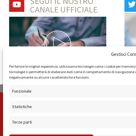
SEGUI IL NOSTRO
CANALE UFFICIALE
Gestisci Con
Per fornire le migliori esperienze, utilizziamo tecnologie come i cookie per memoriz
tecnologie ci permetterà di elaborare dati come il comportamento di navigazione o ID
negativamente su alcune caratteristiche e funzioni.
Funzionale
AMMINISTRAZIONE
COMPANY PROFILE
TERMINI E C
Statistiche
Terze parti
© 2019 Forma Camera - P.Iva 08801501001 - Azienda S