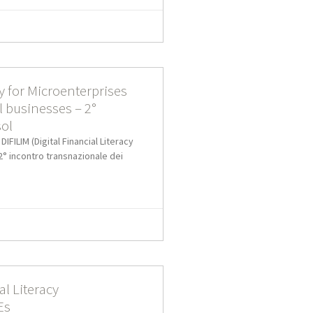
cy for Microenterprises
ll businesses – 2°
ol
IFILIM (Digital Financial Literacy
 2° incontro transnazionale dei
al Literacy
Es