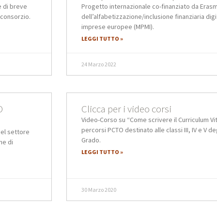
e di breve
Progetto internazionale co-finanziato da Erasm
 consorzio.
dell’alfabetizzazione/inclusione finanziaria dig
imprese europee (MPMI).
LEGGI TUTTO »
24 Marzo 2022
O
Clicca per i video corsi
Video-Corso su “Come scrivere il Curriculum Vi
percorsi PCTO destinato alle classi III, IV e V de
el settore
Grado.
ne di
LEGGI TUTTO »
30 Marzo 2020