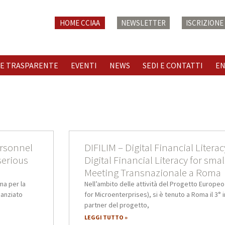
HOME CCIAA
NEWSLETTER
ISCRIZION
E TRASPARENTE
EVENTI
NEWS
SEDI E CONTATTI
E
rsonnel
DIFILIM – Digital Financial Litera
serious
Digital Financial Literacy for sma
Meeting Transnazionale a Roma
ma per la
Nell’ambito delle attività del Progetto Europeo D
nanziato
for Microenterprises), si è tenuto a Roma il 3°
partner del progetto,
LEGGI TUTTO »