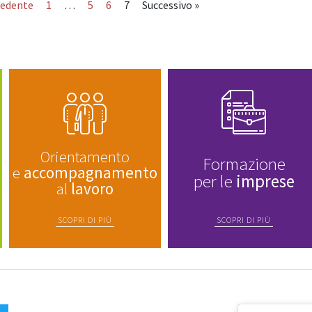
cedente
1
…
5
6
7
Successivo »
Orientamento
Formazione
e
accompagnamento
per le
imprese
al
lavoro
SCOPRI DI PIÙ
SCOPRI DI PIÙ