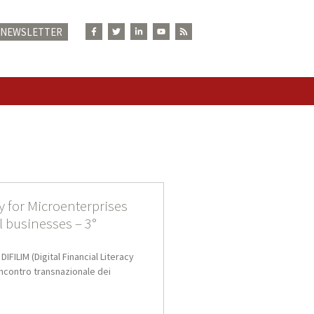
E NEWSLETTER
N
cy for Microenterprises
ll businesses – 3°
IFILIM (Digital Financial Literacy
 incontro transnazionale dei